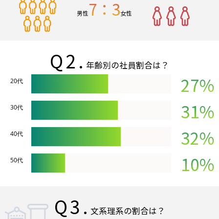
7：3
男性
女性
Q2.
年齢別の社員割合は？
27%
20代
31%
30代
32%
40代
10%
50代
Q3.
文系理系の割合は？