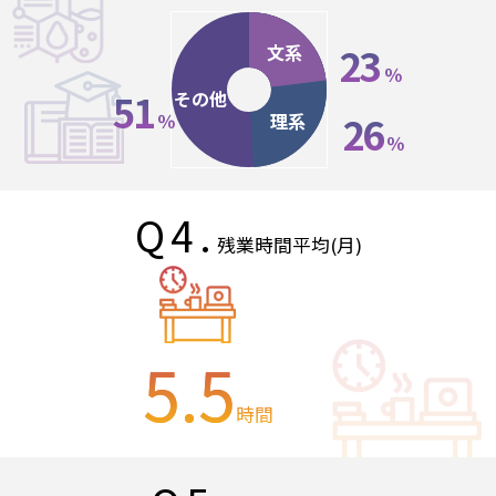
23
文系
％
51
その他
26
理系
％
％
Q4.
残業時間平均(月)
5.5
時間