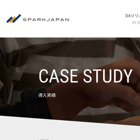
DXソ
DX S
CASE STUDY
導入実績