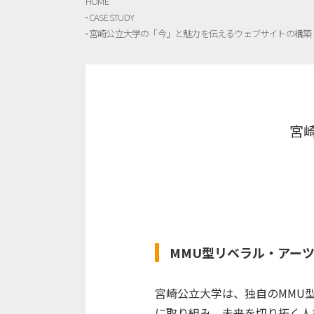
HOME
CASE STUDY
宮崎公立大学の「今」と魅力を伝えるウェブサイトの構築
宮
MMU型リベラル・アー
宮崎公立大学は、独自のMMU
に取り組み、未来を切り拓く人